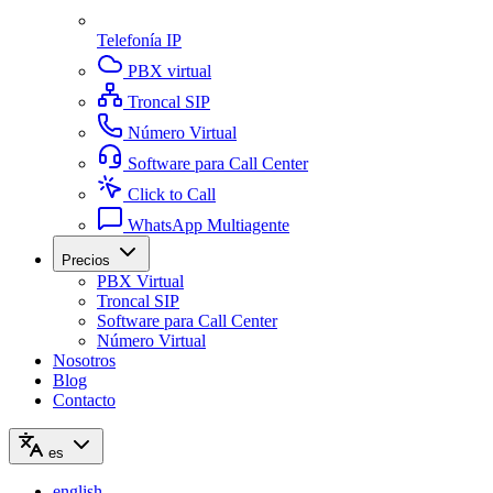
Telefonía IP
PBX virtual
Troncal SIP
Número Virtual
Software para Call Center
Click to Call
WhatsApp Multiagente
Precios
PBX Virtual
Troncal SIP
Software para Call Center
Número Virtual
Nosotros
Blog
Contacto
es
english