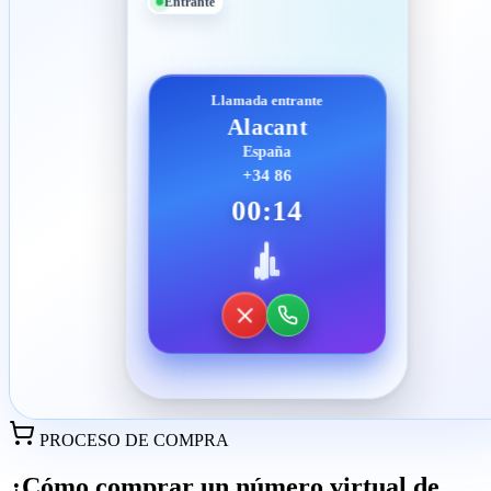
Entrante
Llamada entrante
Alacant
España
+34 86
00:14
PROCESO DE COMPRA
¿Cómo comprar un número virtual de