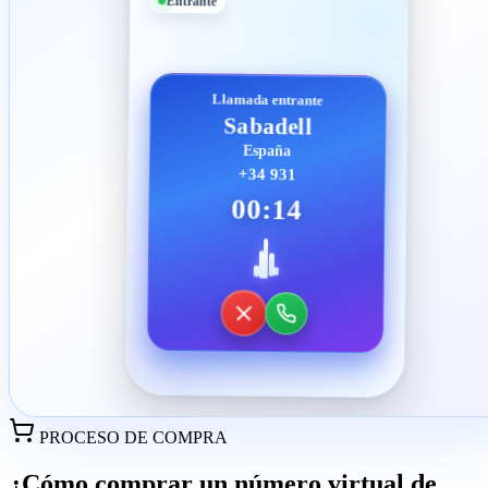
Entrante
Llamada entrante
Sabadell
España
+34 931
00:14
PROCESO DE COMPRA
¿Cómo comprar un número virtual de