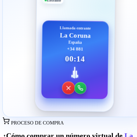
Entrante
Llamada entrante
La Coruna
España
+34 881
00:14
PROCESO DE COMPRA
¿Cómo comprar un número virtual de
La