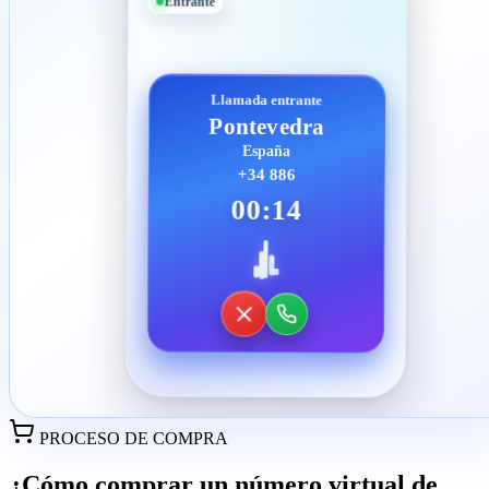
Entrante
Llamada entrante
Pontevedra
España
+34 886
00:14
PROCESO DE COMPRA
¿Cómo comprar un número virtual de