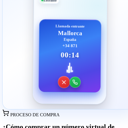
Entrante
Llamada entrante
Mallorca
España
+34 871
00:14
PROCESO DE COMPRA
¿Cómo comprar un número virtual de