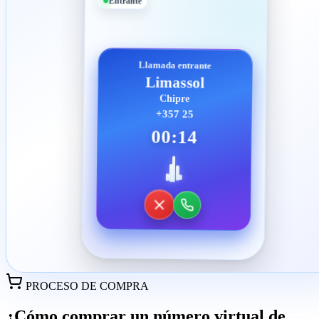
Entrante
Llamada entrante
Limassol
Chipre
+357 25
00:14
PROCESO DE COMPRA
¿Cómo comprar un número virtual de