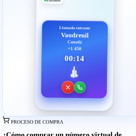
Entrante
Llamada entrante
Vaudreuil
Canadá
+1 450
00:14
PROCESO DE COMPRA
¿Cómo comprar un número virtual de