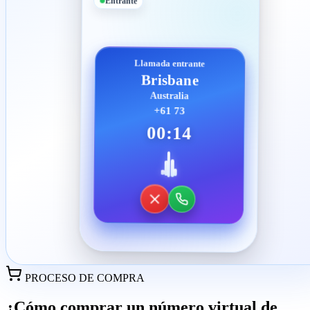
Entrante
Llamada entrante
Brisbane
Australia
+61 73
00:14
PROCESO DE COMPRA
¿Cómo comprar un número virtual de