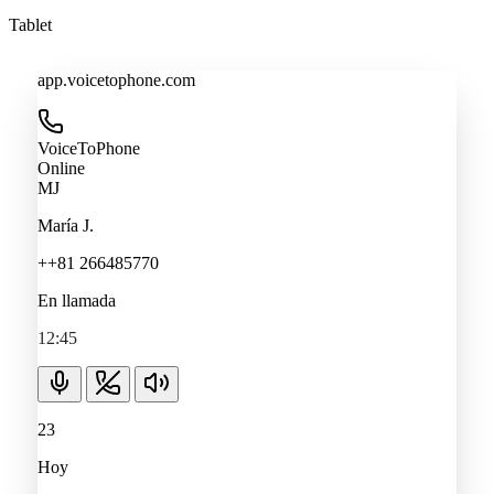
Tablet
app.voicetophone.com
VoiceToPhone
Online
MJ
María J.
++81 266485770
En llamada
12:45
23
Hoy