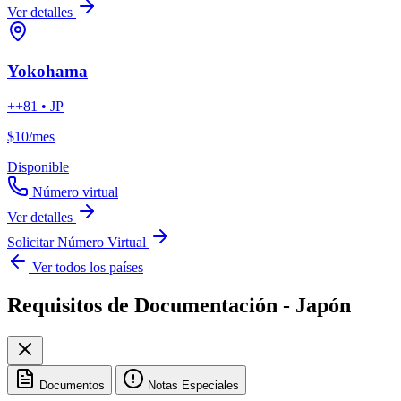
Ver detalles
Yokohama
++81 • JP
$10
/mes
Disponible
Número virtual
Ver detalles
Solicitar Número Virtual
Ver todos los países
Requisitos de Documentación - Japón
Documentos
Notas Especiales