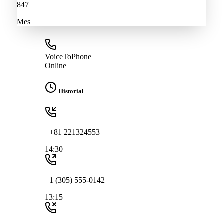
847
Mes
VoiceToPhone
Online
Historial
++81 221324553
14:30
+1 (305) 555-0142
13:15