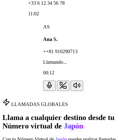
+33 6 12 34 56 78
11:02
AS
Ana S.
++81 910290713
Llamando...
00:12
LLAMADAS GLOBALES
Llama a cualquier destino desde tu
Número virtual de
Japón
Con tu Número Virtual de
Japón
puedes realizar llamadas