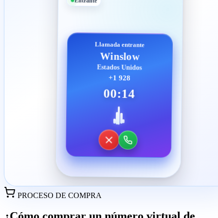
Entrante
Llamada entrante
Winslow
Estados Unidos
+1 928
00:14
PROCESO DE COMPRA
¿Cómo comprar un número virtual de