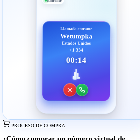
Entrante
Llamada entrante
Wetumpka
Estados Unidos
+1 334
00:14
PROCESO DE COMPRA
¿Cómo comprar un número virtual de