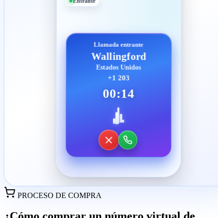
Entrante
Llamada entrante
Wallingford
Estados Unidos
+1 203
00:14
PROCESO DE COMPRA
¿Cómo comprar un número virtual de