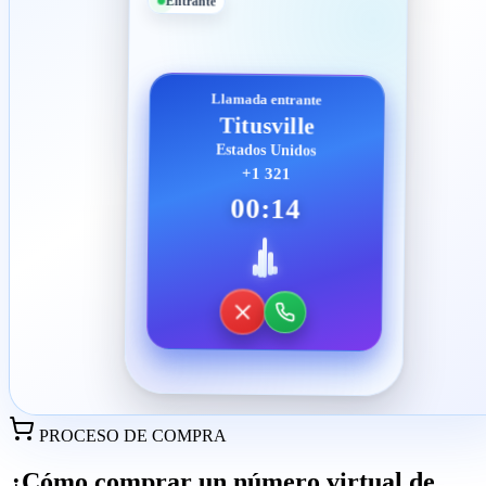
Entrante
Llamada entrante
Titusville
Estados Unidos
+1 321
00:14
PROCESO DE COMPRA
¿Cómo comprar un número virtual de