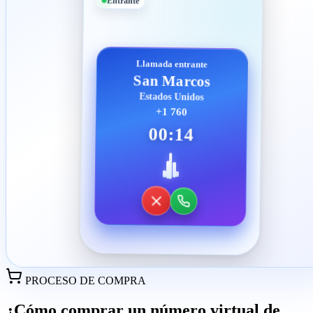
Entrante
Llamada entrante
San Marcos
Estados Unidos
+1 760
00:14
PROCESO DE COMPRA
¿Cómo comprar un número virtual de