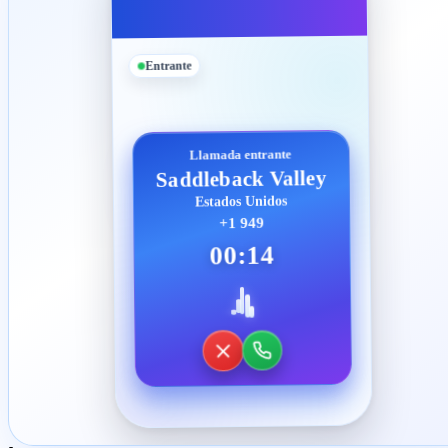
Entrante
Llamada entrante
Saddleback Valley
Estados Unidos
+1 949
00:14