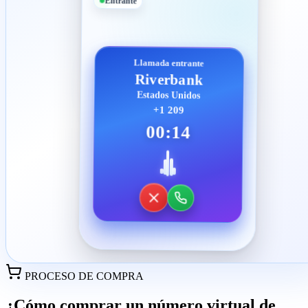
Entrante
Llamada entrante
Riverbank
Estados Unidos
+1 209
00:14
PROCESO DE COMPRA
¿Cómo comprar un número virtual de