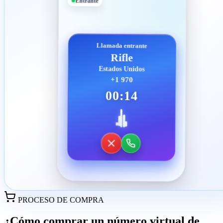
Entrante
Llamada entrante
Rifle
Estados Unidos
+1 970
00:14
PROCESO DE COMPRA
¿Cómo comprar un número virtual de