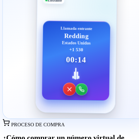
Entrante
Llamada entrante
Redding
Estados Unidos
+1 530
00:14
PROCESO DE COMPRA
¿Cómo comprar un número virtual de