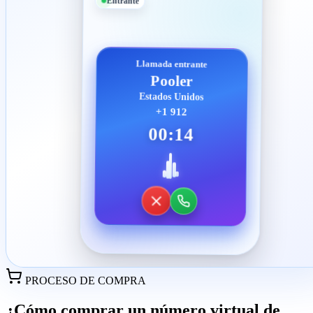
Entrante
Llamada entrante
Pooler
Estados Unidos
+1 912
00:14
PROCESO DE COMPRA
¿Cómo comprar un número virtual de