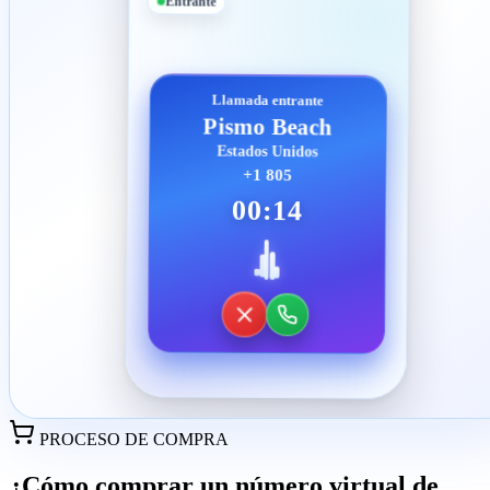
Entrante
Llamada entrante
Pismo Beach
Estados Unidos
+1 805
00:14
PROCESO DE COMPRA
¿Cómo comprar un número virtual de