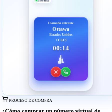
Entrante
Llamada entrante
Ottawa
Estados Unidos
+1 613
00:14
PROCESO DE COMPRA
¿Cómo comprar un número virtual de