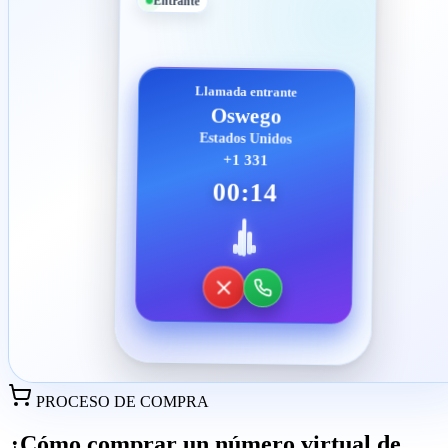
Entrante
Llamada entrante
Oswego
Estados Unidos
+1 331
00:14
PROCESO DE COMPRA
¿Cómo comprar un número virtual de