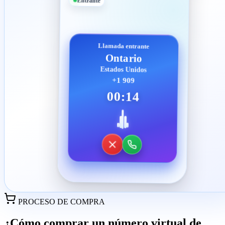
Entrante
Llamada entrante
Ontario
Estados Unidos
+1 909
00:14
PROCESO DE COMPRA
¿Cómo comprar un número virtual de