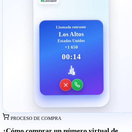
Entrante
Llamada entrante
Los Altos
Estados Unidos
+1 650
00:14
PROCESO DE COMPRA
¿Cómo comprar un número virtual de