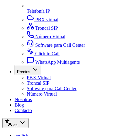
Telefonía IP
PBX virtual
Troncal SIP
Número Virtual
Software para Call Center
Click to Call
WhatsApp Multiagente
Precios
PBX Virtual
Troncal SIP
Software para Call Center
Número Virtual
Nosotros
Blog
Contacto
es
english