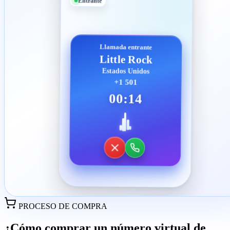
Entrante
Llamada entrante
Little Rock
Estados Unidos
+1 501
00:14
PROCESO DE COMPRA
¿Cómo comprar un número virtual de