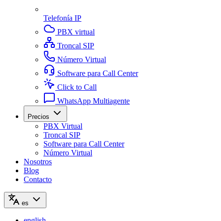
Telefonía IP
PBX virtual
Troncal SIP
Número Virtual
Software para Call Center
Click to Call
WhatsApp Multiagente
Precios
PBX Virtual
Troncal SIP
Software para Call Center
Número Virtual
Nosotros
Blog
Contacto
es
english