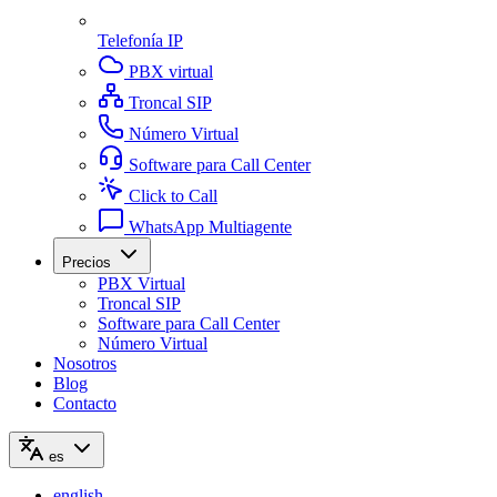
Telefonía IP
PBX virtual
Troncal SIP
Número Virtual
Software para Call Center
Click to Call
WhatsApp Multiagente
Precios
PBX Virtual
Troncal SIP
Software para Call Center
Número Virtual
Nosotros
Blog
Contacto
es
english