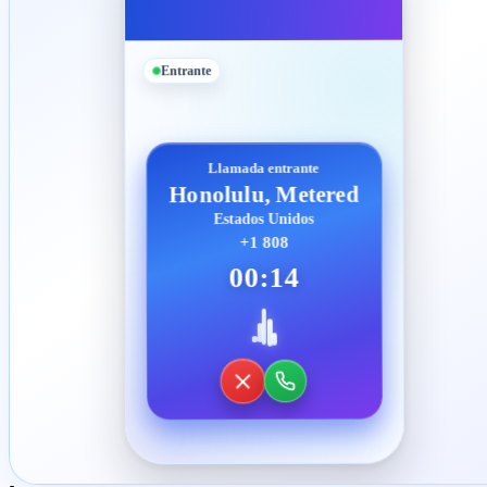
Entrante
Llamada entrante
Honolulu, Metered
Estados Unidos
+1 808
00:14