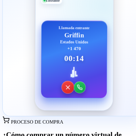
Entrante
Llamada entrante
Griffin
Estados Unidos
+1 470
00:14
PROCESO DE COMPRA
¿Cómo comprar un número virtual de