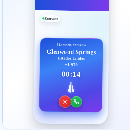
Entrante
Llamada entrante
Glenwood Springs
Estados Unidos
+1 970
00:14