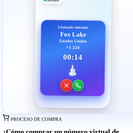
Entrante
Llamada entrante
Fox Lake
Estados Unidos
+1 224
00:14
PROCESO DE COMPRA
¿Cómo comprar un número virtual de