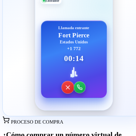
Entrante
Llamada entrante
Fort Pierce
Estados Unidos
+1 772
00:14
PROCESO DE COMPRA
¿Cómo comprar un número virtual de