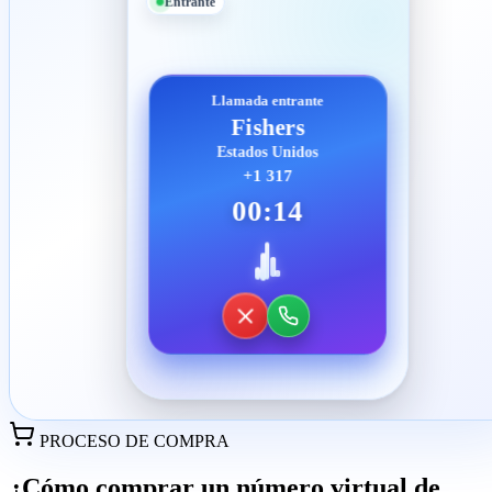
Entrante
Llamada entrante
Fishers
Estados Unidos
+1 317
00:14
PROCESO DE COMPRA
¿Cómo comprar un número virtual de