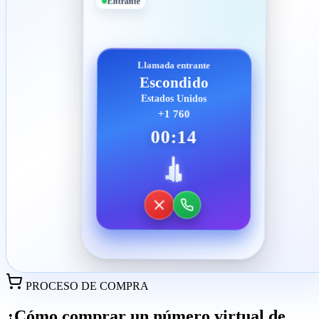
Entrante
Llamada entrante
Escondido
Estados Unidos
+1 760
00:14
PROCESO DE COMPRA
¿Cómo comprar un número virtual de