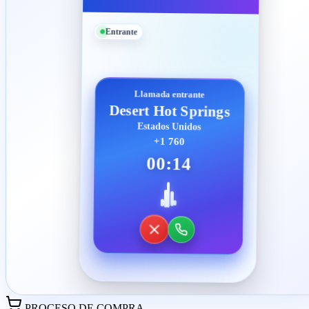
Entrante
Llamada entrante
Desert Hot Springs
Estados Unidos
+1 760
00:14
PROCESO DE COMPRA