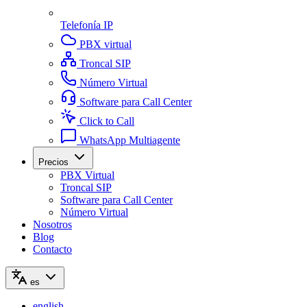
Telefonía IP
PBX virtual
Troncal SIP
Número Virtual
Software para Call Center
Click to Call
WhatsApp Multiagente
Precios
PBX Virtual
Troncal SIP
Software para Call Center
Número Virtual
Nosotros
Blog
Contacto
es
english