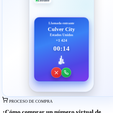
Entrante
Llamada entrante
Culver City
Estados Unidos
+1 424
00:14
PROCESO DE COMPRA
¿Cómo comprar un número virtual de