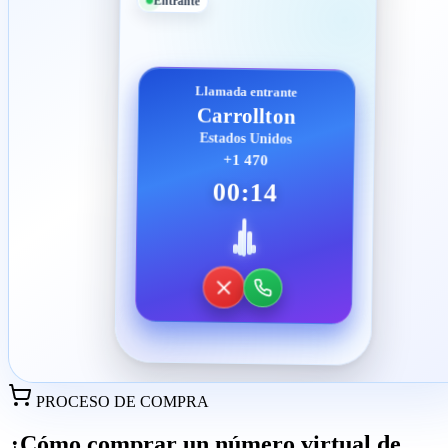
Entrante
Llamada entrante
Carrollton
Estados Unidos
+1 470
00:14
PROCESO DE COMPRA
¿Cómo comprar un número virtual de