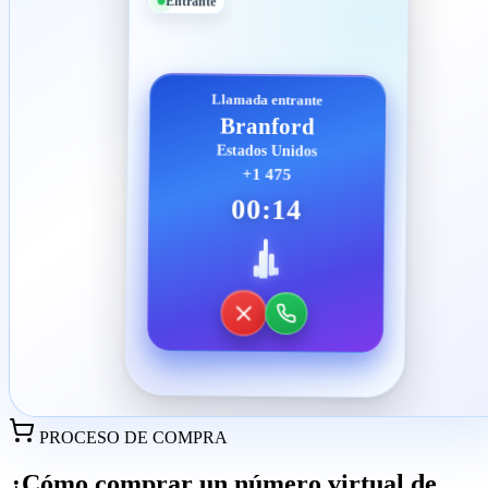
Entrante
Llamada entrante
Branford
Estados Unidos
+1 475
00:14
PROCESO DE COMPRA
¿Cómo comprar un número virtual de