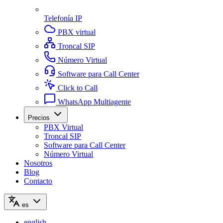
Telefonía IP
PBX virtual
Troncal SIP
Número Virtual
Software para Call Center
Click to Call
WhatsApp Multiagente
Precios
PBX Virtual
Troncal SIP
Software para Call Center
Número Virtual
Nosotros
Blog
Contacto
es
english