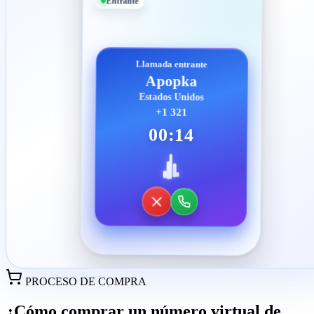
Entrante
Llamada entrante
Apopka
Estados Unidos
+1 321
00:14
PROCESO DE COMPRA
¿Cómo comprar un número virtual de