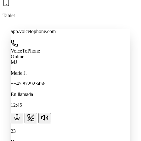
Tablet
app.voicetophone.com
VoiceToPhone
Online
MJ
María J.
++45 872923456
En llamada
12:45
23