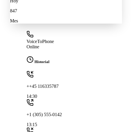
Hoy
847
Mes
VoiceToPhone
Online
Historial
++45 116335787
14:30
+1 (305) 555-0142
13:15