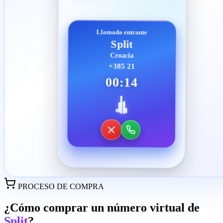
Llamada entrante
Split
Croacia
+385 21
00:14
PROCESO DE COMPRA
¿Cómo comprar un número virtual de
Split
?