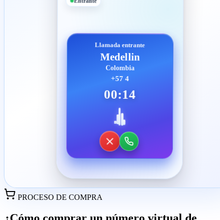
Entrante
Llamada entrante
Medellin
Colombia
+57 4
00:14
PROCESO DE COMPRA
¿Cómo comprar un número virtual de