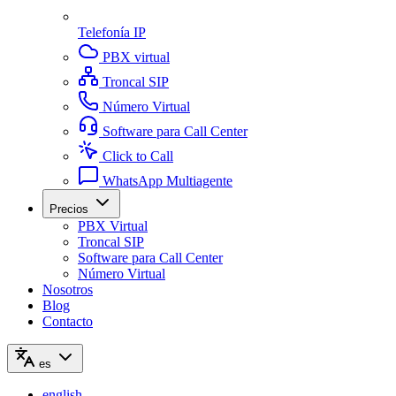
Telefonía IP
PBX virtual
Troncal SIP
Número Virtual
Software para Call Center
Click to Call
WhatsApp Multiagente
Precios
PBX Virtual
Troncal SIP
Software para Call Center
Número Virtual
Nosotros
Blog
Contacto
es
english