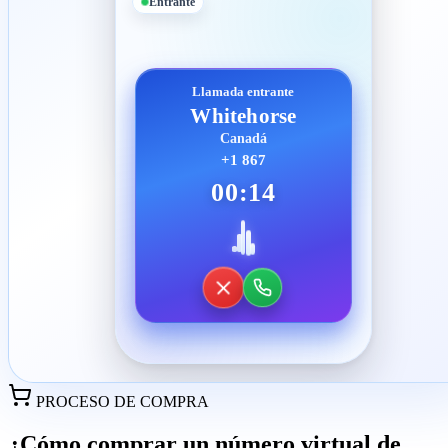
Entrante
Llamada entrante
Whitehorse
Canadá
+1 867
00:14
PROCESO DE COMPRA
¿Cómo comprar un número virtual de