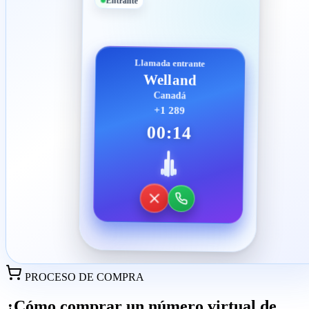
Entrante
Llamada entrante
Welland
Canadá
+1 289
00:14
PROCESO DE COMPRA
¿Cómo comprar un número virtual de