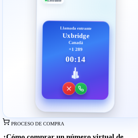
Entrante
Llamada entrante
Uxbridge
Canadá
+1 289
00:14
PROCESO DE COMPRA
¿Cómo comprar un número virtual de